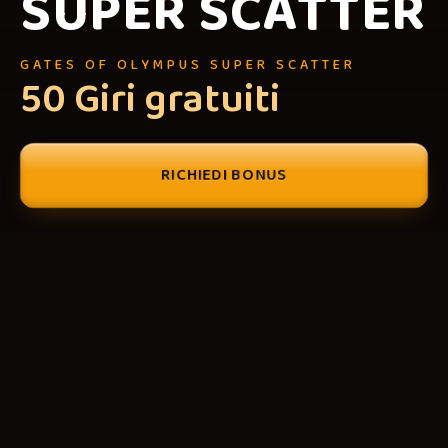
SUPER SCATTER
GATES OF OLYMPUS SUPER SCATTER
50 Giri gratuiti
RICHIEDI BONUS
CONTENUTI
+
2
GATES OF OLYMPUS SUPER SCATTER
50 Giri gratuiti
01
Recensioni giocatori
02
Domande frequenti
FATTI RAPIDI
+